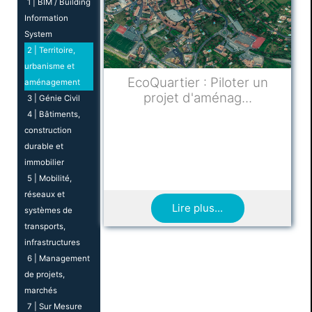
1 | BIM / Building
Information
System
2 | Territoire,
urbanisme et
EcoQuartier : Piloter un
aménagement
projet d'aménag...
3 | Génie Civil
4 | Bâtiments,
construction
durable et
immobilier
5 | Mobilité,
réseaux et
Lire plus...
systèmes de
transports,
infrastructures
6 | Management
de projets,
marchés
7 | Sur Mesure